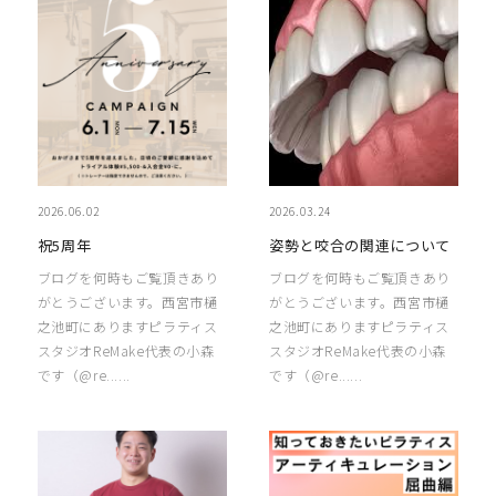
2026.06.02
2026.03.24
祝5周年
姿勢と咬合の関連について
ブログを何時もご覧頂きあり
ブログを何時もご覧頂きあり
がとうございます。西宮市樋
がとうございます。西宮市樋
之池町にありますピラティス
之池町にありますピラティス
スタジオReMake代表の小森
スタジオReMake代表の小森
です（@re......
です（@re......