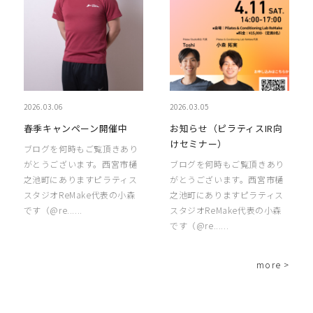
2026.03.06
2026.03.05
春季キャンペーン開催中
お知らせ（ピラティスIR向
けセミナー）
ブログを何時もご覧頂きあり
がとうございます。西宮市樋
ブログを何時もご覧頂きあり
之池町にありますピラティス
がとうございます。西宮市樋
スタジオReMake代表の小森
之池町にありますピラティス
です（@re......
スタジオReMake代表の小森
です（@re......
more >