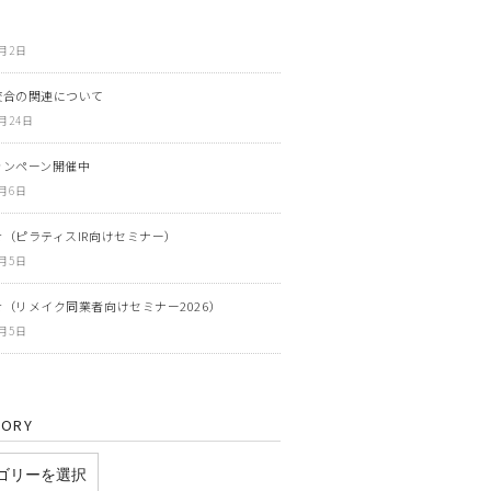
6月2日
咬合の関連について
3月24日
ャンペーン開催中
3月6日
（ピラティスIR向けセミナー）
3月5日
（リメイク同業者向けセミナー2026）
3月5日
GORY