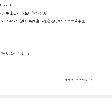
22:00
医療法人展生会こみ整形外科所属）
ing Lab ReMake（兵庫県西宮市樋之池町8-9パセオ苦楽園
お申し込み下さい。
新スタッフのご紹介 ＞