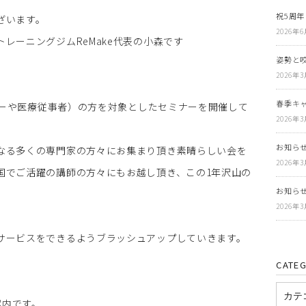
祝5周年
ざいます。
2026年
レーニングジムReMake代表の小森です
姿勢と
2026年
春季キ
ーナーや医療従事者）の方を対象としたセミナーを開催して
2026年
お知らせ
なる多くの専門家の方々にお集まり頂き素晴らしい会を
2026年
国でご活躍の講師の方々にもお越し頂き、この1年沢山の
お知らせ
2026年
サービスをできるようブラッシュアップしていきます。
CATE
案内です。