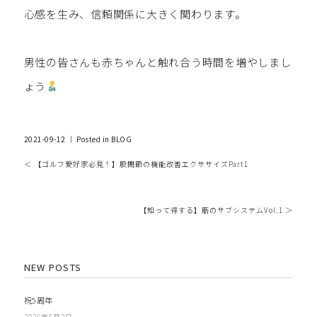
心感を生み、信頼関係に大きく関わります。
男性の皆さんも赤ちゃんと触れ合う時間を増やしまし
ょう
2021-09-12 ｜ Posted in
BLOG
＜ 【ゴルフ愛好家必見！】股関節の機能改善エクササイズPart1
【知って得する】筋のサブシステムVol.1 ＞
NEW POSTS
祝5周年
2026年6月2日