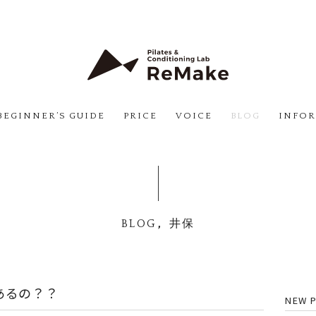
BEGINNER’S GUIDE
PRICE
VOICE
BLOG
INFO
,
BLOG
井保
あるの？？
NEW 