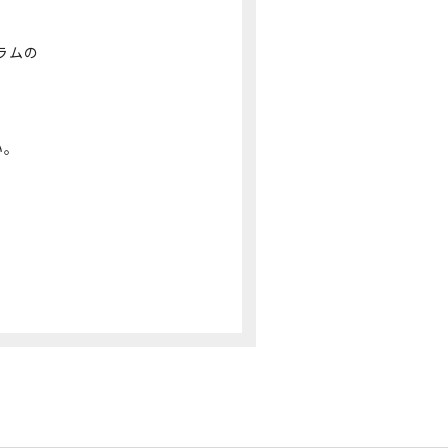
ラムの
。
い。