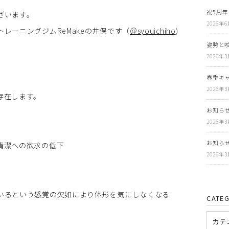
祝5周年
ざいます。
2026年
レーニングジムReMakeの井保です（
＠syouichiho
)
姿勢と
2026年
春季キ
2026年
存在します。
お知らせ
2026年
お知らせ
清潔への欲求の低下
2026年
いるという感覚の欠如により体形を気にしなくなる
CATE