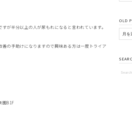
。
OLD 
ですが半分以上の人が尿もれになると言われています。
改善の手助けになりますので興味ある方は一度トライア
SEAR
園B1F