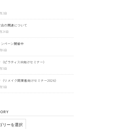
6月2日
咬合の関連について
3月24日
ャンペーン開催中
3月6日
（ピラティスIR向けセミナー）
3月5日
（リメイク同業者向けセミナー2026）
3月5日
GORY