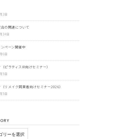
6月2日
咬合の関連について
3月24日
ャンペーン開催中
3月6日
（ピラティスIR向けセミナー）
3月5日
（リメイク同業者向けセミナー2026）
3月5日
GORY