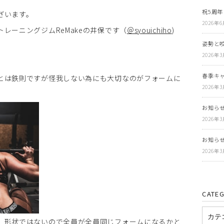
祝5周年
ざいます。
2026年
レーニングジムReMakeの井保です（
＠syouichiho
)
姿勢と
2026年
春季キ
とは鉄則ですが怪我しない為にも大切なのがフォームに
2026年
お知らせ
2026年
お知らせ
2026年
CATE
、形状ではないので全員が全員同じフォームになるかと