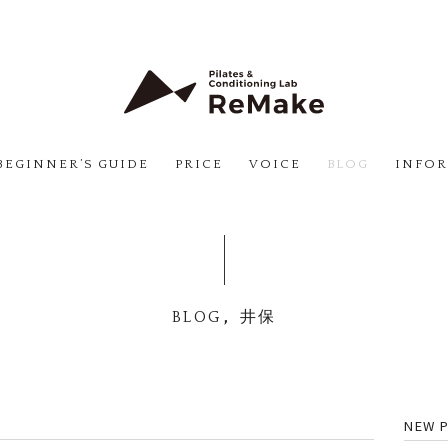
BEGINNER’S GUIDE
PRICE
VOICE
BLOG
INFO
,
BLOG
井保
NEW 