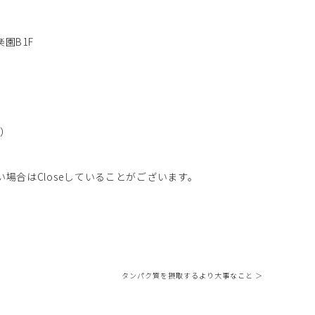
園B1F
り）
場合はCloseしていることがございます。
タンパク質を摂取するより大事なこと ＞