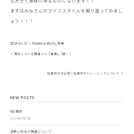
も大きく意味のあるものになります！！
まずはみなさんのライフスタイルを振り返ってみまし
ょう！！！
2024-01-27 ｜ Posted in
BLOG
,
井保
＜ 案外している間違った『食事』3選！！
妊娠中の方必見!! 妊娠中のトレーニングについて ＞
NEW POSTS
祝5周年
2026年6月2日
姿勢と咬合の関連について